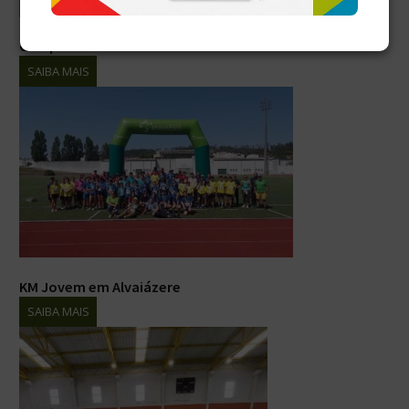
Campeonato Distrital de Ténis de Mesa - INF B
SAIBA MAIS
KM Jovem em Alvaiázere
SAIBA MAIS