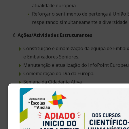
atualidade europeia.
Reforçar o sentimento de pertença à União 
respeitando simultaneamente a diversidade c
Ações/Atividades Estruturantes
Constituição e dinamização da equipa de Embai
e Embaixadores Seniores.
Manutenção e atualização do InfoPoint Europeu
Comemoração do Dia da Europa.
Semana da Cidadania Ativa.
Comemoração do Dia Internacional dos Direito
Comemoração do Dia Internacional em Memória 
Holocausto.
Debates, exposições, campanhas de sensibilizaç
sobre temas europeus.