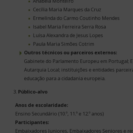
Anabela Monteiro
Cecília Maria Marques da Cruz
Ermelinda do Carmo Coutinho Mendes
Isabel Maria Ferreira Serra Rosa
Luísa Alexandra de Jesus Lopes
Paula Maria Simões Cotrim
Outros técnicos ou parceiros externos:
Gabinete do Parlamento Europeu em Portugal; E
Autarquia Local; instituições e entidades parcei
educação para a cidadania europeia.
Público-alvo
Anos de escolaridade:
Ensino Secundário (10.º, 11.º e 12.º anos)
Participantes:
Embaixadores Juniores, Embaixadores Seniores e re