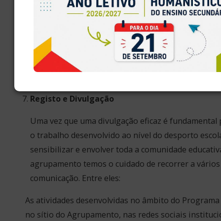
Participação nas iniciativas promovidas pelo Pa
Europeu e pelo programa EPAS.
Divulgação de informação europeia através do s
Agrupamento, redes sociais e outros meios de 
Articulação com o Clube Europeu, Biblioteca Esco
projetos de cidadania.
Registo e Divulgação
Uma vez que uma divulgação eficaz é fundamental
o trabalho desenvolvido ao nível do desporto escol
sensibilizar e envolver toda a comunidade educativ
agrupamento temos o cuidado de recorrer a vários
comunicação. Entre eles:
As atividades desenvolvidas no âmbito do Programa
no sítio do Agrupamento, nas redes sociais instituci