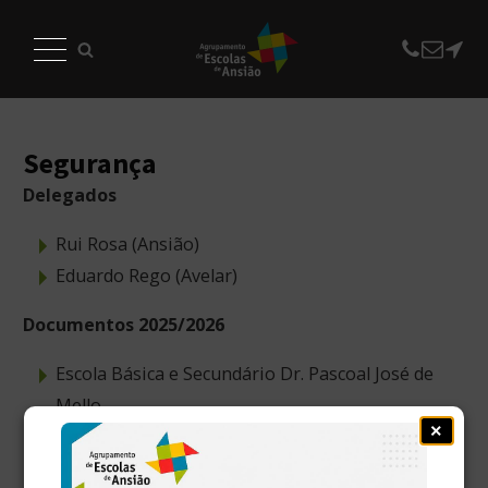
Segurança
Delegados
Rui Rosa (Ansião)
Eduardo Rego (Avelar)
Documentos 2025/2026
Escola Básica e Secundário Dr. Pascoal José de
Mello
×
Escola N.º2 de Avelar