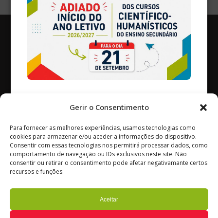
236 670 100
Gerir o Consentimento
(chamada para a rede fixa nacional)
Para fornecer as melhores experiências, usamos tecnologias como
Avenida Coronel Vitorino Henriques Godinho
cookies para armazenar e/ou aceder a informações do dispositivo.
3240-154 – Ansião
Consentir com essas tecnologias nos permitirá processar dados, como
comportamento de navegação ou IDs exclusivos neste site. Não
Portugal
consentir ou retirar o consentimento pode afetar negativamante certos
© Ag. Escolas de Ansião
recursos e funções.
Todos os Direitos Reservados
Termos de Utilização
Aceitar
Política de Privacidade e Cookies
Gerir o consentimento