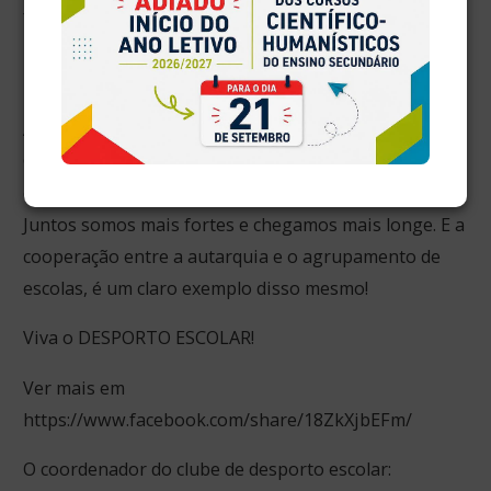
foi recebida pela direção, onde foi prestada a devida
homenagem pelo resultado alcançado em
representação do agrupamento.
Aproveitamos, uma vez mais, para agradecer à
Câmara Municipal de Ansião, por todo o apoio e
dedicação ao desporto escolar no nosso concelho.
Juntos somos mais fortes e chegamos mais longe. E a
cooperação entre a autarquia e o agrupamento de
escolas, é um claro exemplo disso mesmo!
Viva o DESPORTO ESCOLAR!
Ver mais em
https://www.facebook.com/share/18ZkXjbEFm/
O coordenador do clube de desporto escolar: