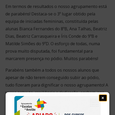
Em termos de resultados o nosso agrupamento está
de parabéns! Destaca-se o 3º lugar obtido pela
equipa de iniciadas femininas, constituída pelas
alunas Bianca Fernandes do 8ºB, Ana Talhas, Beatriz
Dias, Beatriz Carrasqueira e Íris Conde do 9ºB e
Matilde Simões do 9ºD. O esforço de todas, numa
prova muito disputada, foi fundamental para
marcarem presença no pódio. Muitos parabéns!
Parabéns também a todos os nossos alunos que
apesar de não terem conseguido subir ao pódio,
tudo fizeram para dignificar o nosso agrupamento! A
vossa entrega, resiliência e dedicação, enchem-nos
×
de orgulho! Um bem haja a todos vós.
Na chegada à escola, a equipa de iniciadas femininas