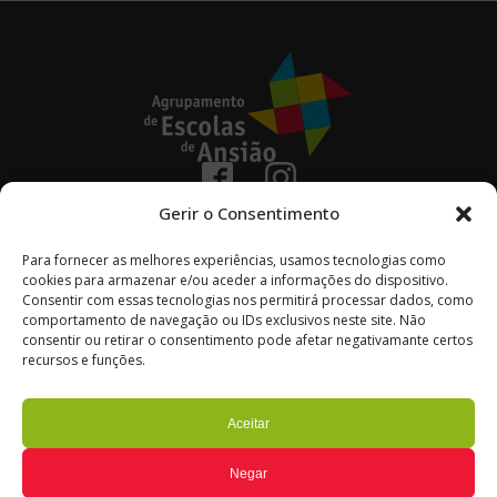
236 670 100
Gerir o Consentimento
(chamada para a rede fixa nacional)
Avenida Coronel Vitorino Henriques Godinho
Para fornecer as melhores experiências, usamos tecnologias como
cookies para armazenar e/ou aceder a informações do dispositivo.
3240-154 – Ansião
Consentir com essas tecnologias nos permitirá processar dados, como
comportamento de navegação ou IDs exclusivos neste site. Não
Portugal
consentir ou retirar o consentimento pode afetar negativamante certos
© Ag. Escolas de Ansião
recursos e funções.
Todos os Direitos Reservados
Termos de Utilização
Aceitar
Política de Privacidade e Cookies
Gerir o consentimento
Negar