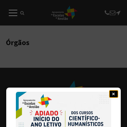
Órgãos
×
236 670 100