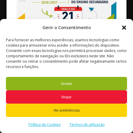
(chamada para a rede fixa nacional)
Avenida Coronel Vitorino Henriques Godinho
3240-154 – Ansião
Portugal
Gerir o Consentimento
© Ag. Escolas de Ansião
Todos os Direitos Reservados
Para fornecer as melhores experiências, usamos tecnologias como
Termos de Utilização
cookies para armazenar e/ou aceder a informações do dispositivo.
Consentir com essas tecnologias nos permitirá processar dados, como
Política de Privacidade e Cookies
comportamento de navegação ou IDs exclusivos neste site. Não
Gerir o consentimento
consentir ou retirar o consentimento pode afetar negativamante certos
recursos e funções.
Aceitar
Negar
Ver preferências
Política de Cookies
Termos de utilização