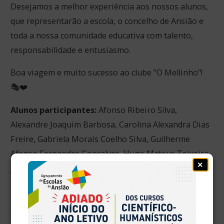
Desejamos a melhor experiência aos nossos alunos,
que representarão a escola, o concelho de Ansião e
toda a nossa comunidade educativa com talento,
responsabilidade e entusiasmo.
Boa viagem e muito sucesso ao clube "O Mellinho"!
🎭❤️
Alunos participantes:
Afonso Ribeiro Silva,
Alexandre Joaquim Barbosa, Carolina Alexandra Dias
Freire, Gabriela Morais Coelho Silva, Guilherme
Afonso Fernandes Gonçalves, Hugo Mateus Teixeira,
×
Jorge Samuel T. Correia, Leonor Serra Duarte,
Madalena Zuzarte Bernardo, Mafalda Ferreira, Marta
Duarte Feio, Pedro Domingues Palricas, Rebeca
Valente Lima e Rodrigo Santos Coelho.