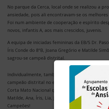
No parque da Cerca, local onde se realizou a pr
ansiedade, pois ali encontravam-se os melhores a
Foi num ambiente de cooperação e espírito desp
novos, infantis A, aos mais crescidos, juvenis.
A equipa de iniciadas femininas da EB/S Dr. Pasc
Íris Conde do 8ºB, Joana Gregório e Matilde Simõ
sagrou-se campeã distrital.
Individualmente, também da EB/S Dr. Pascoal Jo
campeão distrital no escalão de juvenis mascul
Corta Mato Nacional que se realizará em Setúbal
Matilde, Ana, Íris, Lia, Joana e Martim, parabén
Campeões!