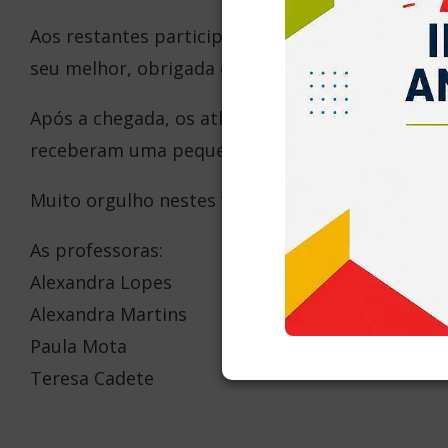
Aos restantes participantes, que respeitaram a
seu melhor, obrigada e parabéns.
Após a chegada, os atletas medalhados foram r
receberam uma pequena homenagem.
Muito orgulho nestes “Miúdos”. Vamos continuar 
​​​​​​​​​As professoras:
​​​​​​​​​Alexandra Lopes
​​​​​​​​​Alexandra Martins
​​​​​​​​​Paula Mota
​​​​​​​​​Teresa Cadete