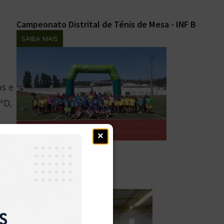
Campeonato Distrital de Ténis de Mesa - INF B
SAIBA MAIS
as e
ºD,
×
-se
KM Jovem em Alvaiázere
o
SAIBA MAIS
la,