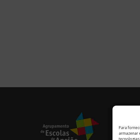
Para fornec
armazenar e
tecnologia