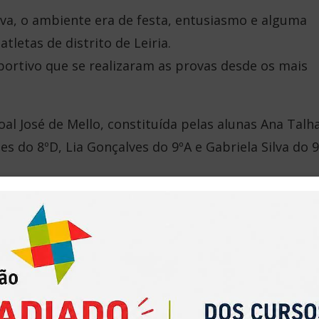
ova, o ambiente era de festa, entusiasmo e alguma
tletas de distrito de Leiria.
ortivo que se realizaram as provas desde os mais
oal José de Mello, constituída pelas alunas Ana Talh
es do 8ºD, Lia Gonçalves do 9ºA e Gabriela Silva do 9
sé de Mello, o aluno Martim Mendes do 11ºA, sagrou
inos e vai agora representar o nosso agrupamento n
, nos dias 8 e 9 de março. Boa sorte Martim, Gabrie
s pela excelente prestação e resultado. Foram