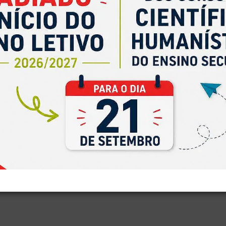
s cores do agrupamento e se esforçaram por fazer o
ecebidos pela Direção do nosso agrupamento, onde
a praticar desporto e a ser fisicamente saudáveis.