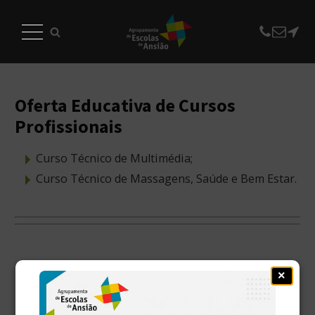
Oferta Educativa de Cursos
Profissionais
Curso Técnico de Multimédia;
Curso Técnico de Massagens, Saúde e Bem Estar.
×