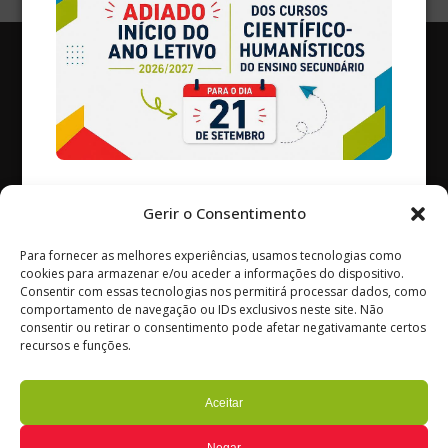
236 670 100
Gerir o Consentimento
(chamada para a rede fixa nacional)
Para fornecer as melhores experiências, usamos tecnologias como
Avenida Coronel Vitorino Henriques Godinho
cookies para armazenar e/ou aceder a informações do dispositivo.
3240-154 – Ansião
Consentir com essas tecnologias nos permitirá processar dados, como
comportamento de navegação ou IDs exclusivos neste site. Não
Portugal
consentir ou retirar o consentimento pode afetar negativamante certos
© Ag. Escolas de Ansião
recursos e funções.
Todos os Direitos Reservados
Termos de Utilização
Aceitar
Política de Privacidade e Cookies
Gerir o consentimento
Negar