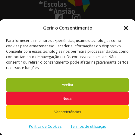
236 670 100
Gerir o Consentimento
(chamada para a rede fixa nacional)
Avenida Coronel Vitorino Henriques Godinho
Para fornecer as melhores experiências, usamos tecnologias como
cookies para armazenar e/ou aceder a informações do dispositivo.
3240-154 – Ansião
Consentir com essas tecnologias nos permitirá processar dados, como
comportamento de navegação ou IDs exclusivos neste site. Não
Portugal
consentir ou retirar o consentimento pode afetar negativamante certos
© Ag. Escolas de Ansião
recursos e funções.
Todos os Direitos Reservados
Termos de Utilização
Aceitar
Política de Privacidade e Cookies
Gerir o consentimento
Negar
Ver preferências
Política de Cookies
Termos de utilização